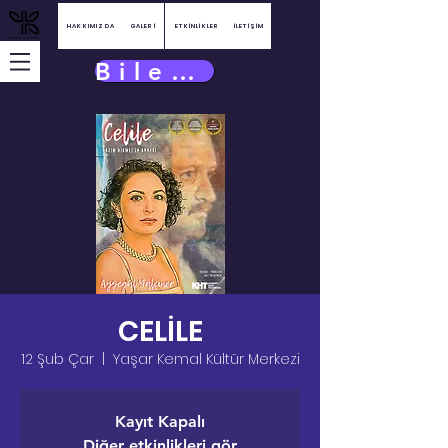
HAKKIMIZDA
GALERİ
ETKİNLİKLER
İLETİŞİM
Bilet Satın Al
CELİLE
12 Şub Çar
  |  
Yaşar Kemal Kültür Merkezi
Kayıt Kapalı
Diğer etkinlikleri gör