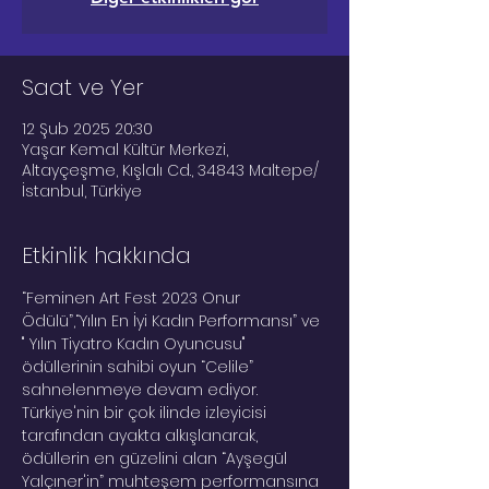
Saat ve Yer
12 Şub 2025 20:30
Yaşar Kemal Kültür Merkezi,
Altayçeşme, Kışlalı Cd., 34843 Maltepe/
İstanbul, Türkiye
Etkinlik hakkında
“Feminen Art Fest 2023 Onur 
Ödülü”,“Yılın En İyi Kadın Performansı” ve 
" Yılın Tiyatro Kadın Oyuncusu" 
ödüllerinin sahibi oyun “Celile” 
sahnelenmeye devam ediyor. 
Türkiye'nin bir çok ilinde izleyicisi 
tarafından ayakta alkışlanarak, 
ödüllerin en güzelini alan “Ayşegül 
Yalçıner'in” muhteşem performansına 