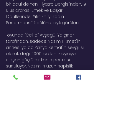
bir ödül de Yeni Tiyatro Dergisi'nden... 9 
Uluslararası Emek ve Başarı 
Ödüllerinde “Yılın En İyi Kadın 
Performansı” ödülüne layık görülen
 oyunda “Celile” Ayşegül Yalçıner 
tarafından; sadece Nazım Hikmet'in 
annesi ya da Yahya Kemal'in sevgilisi 
olarak değil, 1900'lerden izleyiciye 
ulaşan güçlü bir kadın portresi 
sunuluyor. Nazım'ın uzun hapislik 
sürecinde kendisinin ve bütün dünya 
aydınlarının verdiği mücadele 
yıllarında, yüreği evladının özgürlüğü 
için çarpan bir annenin feryadı da 
vardı. Osmanlı'nın son yıllarında yasak 
aşkı, Cumhuriyet'in ilk yıllarında 
oğlunun yaşamı ve özgürlüğü için 
verdiği mücadele ile konuşulan güçlü 
ve cesur bir kadın... Resimlerini 
insanlara verirken; "Bunu yatak 