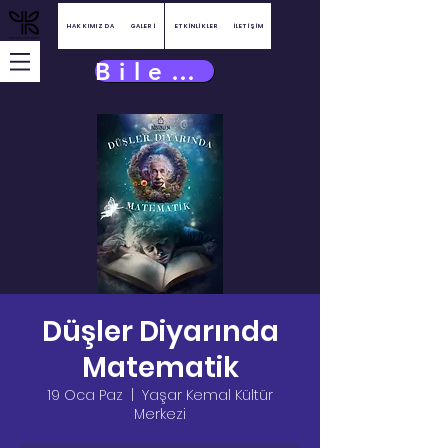
HAKKIMIZDA
GALERİ
ETKİNLİKLER
İLETİŞİM
Bilet Satın Al
Düşler Diyarında
Matematik
19 Oca Paz
  |  
Yaşar Kemal Kültür
Merkezi