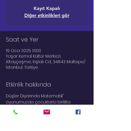
Kayıt Kapalı
Diğer etkinlikleri gör
Saat ve Yer
19 Oca 2025 13:00
Yaşar Kemal Kültür Merkezi,
Altayçeşme, Kışlalı Cd., 34843 Maltepe/
İstanbul, Türkiye
Etkinlik hakkında
Düşler Diyarında Matematik" 
oyunumuzda çocuklarla birlikte 
"Gelecek Bizleriz" diye haykırıyoruz! 
Dünyamızın geleceğini temsil eden 
çocuklarımıza matematiğin ne kadar 
eğlenceli ve önemli olduğunu 