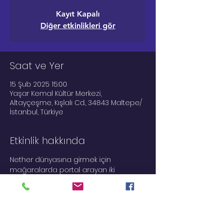
Kayıt Kapalı
Diğer etkinlikleri gör
Saat ve Yer
15 Şub 2025 15:00
Yaşar Kemal Kültür Merkezi,
Altayçeşme, Kışlalı Cd., 34843 Maltepe/
İstanbul, Türkiye
Etkinlik hakkında
Nether dünyasına girmek için 
mağaralarda portal arayan iki 
korkusuz savaşçı eşsiz bir maceraya 
atılır. Bu macerada birlikten kuvvet 
doğduğunu, takım çalışmasının 
önemini ve cesaretin en değerli şey 