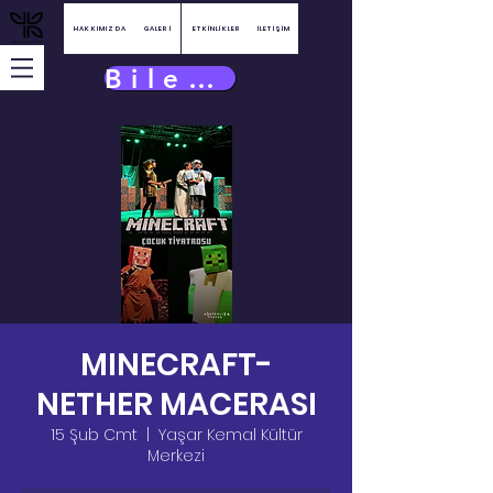
HAKKIMIZDA
GALERİ
ETKİNLİKLER
İLETİŞİM
Bilet Satın Al
MINECRAFT-
NETHER MACERASI
15 Şub Cmt
  |  
Yaşar Kemal Kültür
Merkezi