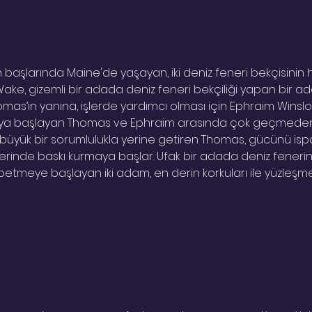
ın başlarında Maine'de yaşayan, iki deniz feneri bekçisinin hi
ake, gizemli bir adada deniz feneri bekçiliği yapan bir ada
mas’ın yanına, işlerde yardımcı olması için Ephraim Winsl
ışmaya başlayan Thomas ve Ephraim arasında çok geçmeden b
i büyük bir sorumlulukla yerine getiren Thomas, gücünü isp
erinde baskı kurmaya başlar. Ufak bir adada deniz fenerin
ybetmeye başlayan iki adam, en derin korkuları ile yüzleşme