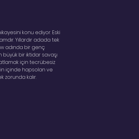
kayesini konu ediyor. Eski 
mdır. Yıllardır adada tek 
ow adında bir genç 
üyük bir iktidar savaşı 
atlamak için tecrübesiz 
in içinde hapsolan ve 
k zorunda kalır.