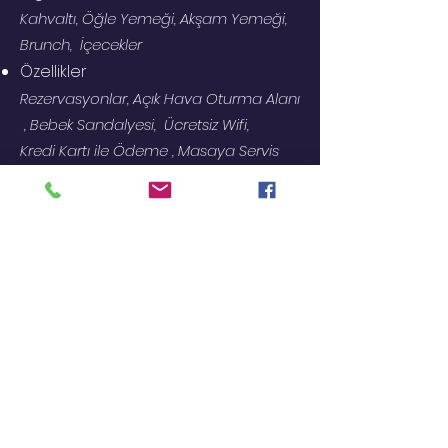
Kahvaltı, Öğle Yemeği, Akşam Yemeği,
Brunch, İçecekler
Özellikler
Rezervasyonlar, Açık Hava Oturma Alanı
, Bebek Sandalyesi, Ücretsiz Wifi,
Kredi Kartı ile Ödeme , Masaya Servis
Hizmeti, Kitaplık Hizmeti
©2023, YKM Maltepe Mataş Tarafından Kurulmuştur. Tüm Hakları Saklıdır.