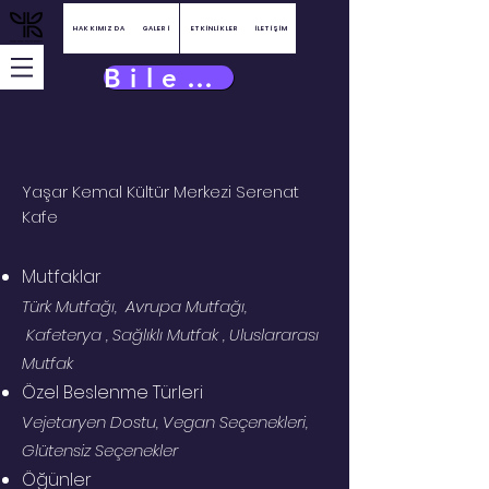
HAKKIMIZDA
GALERİ
ETKİNLİKLER
İLETİŞİM
Bilet Satın Al
Yaşar Kemal Kültür Merkezi Serenat
Kafe
Mutfaklar
Türk Mutfağı, Avrupa Mutfağı,
Kafeterya , Sağlıklı Mutfak , Uluslararası
Mutfak
Özel Beslenme Türleri
Vejetaryen Dostu, Vegan Seçenekleri,
Glütensiz Seçenekler
Öğünler